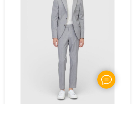
Костюм Ramsey світло-сірий modern
Артикул: "167-10112"
26 250
грн