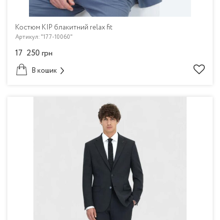
Костюм KIP блакитний relax fit
Артикул: "177-10060"
17 250
грн
В кошик