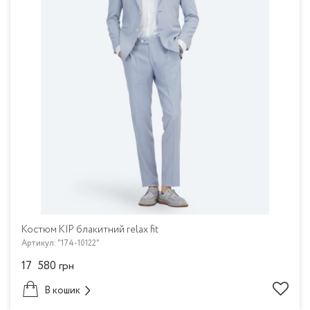
Костюм KIP блакитний relax fit
Артикул: "174-10122"
17 580
грн
В кошик