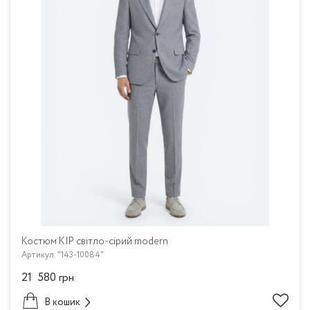
Костюм KIP світло-сірий modern
Артикул: "143-10084"
21 580
грн
В кошик