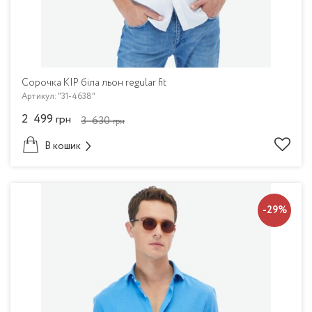
Сорочка KIP біла льон regular fit
Артикул: "31-4638"
2 499
грн
3 630
грн
В кошик
-29%