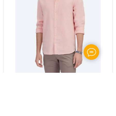
Сорочка KIP колір лососевий льон regular fit
Артикул: "24-4638"
2 499
грн
3 630
грн
В кошик