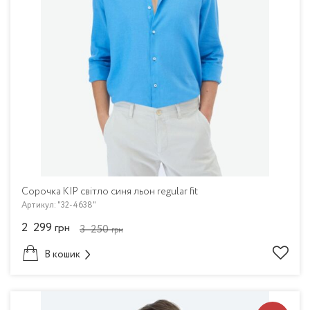
Сорочка KIP світло синя льон regular fit
Артикул: "32-4638"
2 299
грн
3 250
грн
В кошик