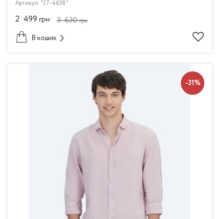
Артикул: "27-4638"
2 499
грн
3 630
грн
В кошик
-31%