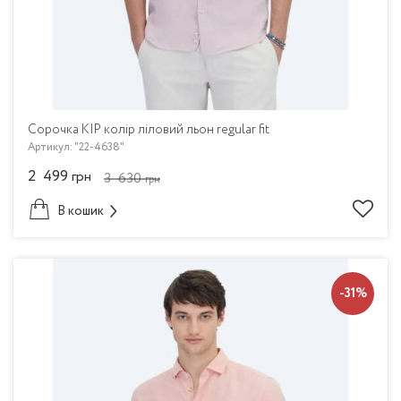
Сорочка KIP колір ліловий льон regular fit
Артикул: "22-4638"
2 499
грн
3 630
грн
В кошик
-31%