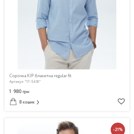
Сорочка KIP блакитна regular fit
Артикул: "17-5418"
1 980
грн
В кошик
-21%