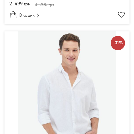
2 499
грн
3 200
грн
В кошик
-31%