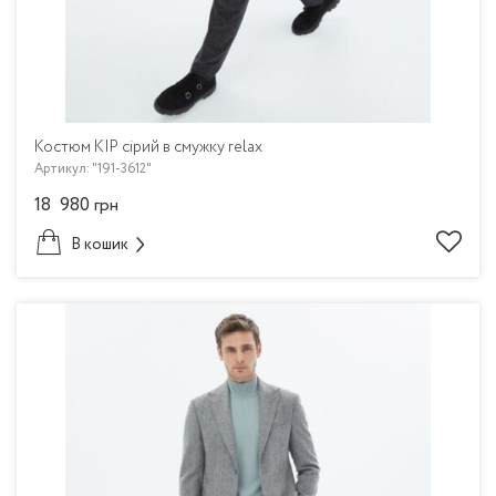
Костюм KIP сірий в смужку relax
Артикул: "191-3612"
18 980
грн
В кошик