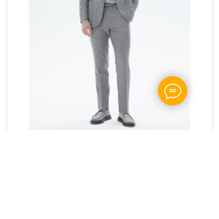
Костюм KIP сірий в смужку relax
Артикул: "185-3593"
20 680
грн
В кошик